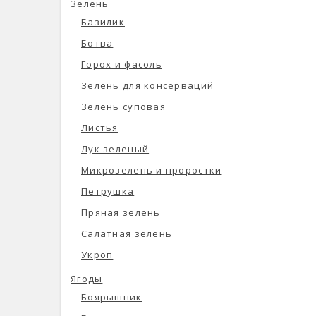
Зелень
Базилик
Ботва
Горох и фасоль
Зелень для консерваций
Зелень суповая
Листья
Лук зеленый
Микрозелень и проростки
Петрушка
Пряная зелень
Салатная зелень
Укроп
Ягоды
Боярышник