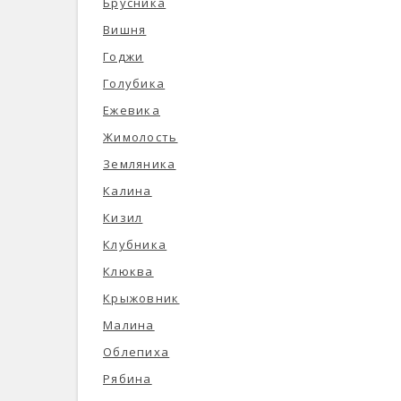
Брусника
Вишня
Годжи
Голубика
Ежевика
Жимолость
Земляника
Калина
Кизил
Клубника
Клюква
Крыжовник
Малина
Облепиха
Рябина