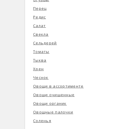
Перец
Редис
Салат
Свекла
Сельдерей
Томаты
Тыква
Хрен
Чеснок
Овощи в ассортименте
Овощи очищенные
Овощи органик
Овощные палочки
Соленья