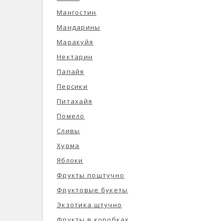
Мангостин
Мандарины
Маракуйя
Нектарин
Папайя
Персики
Питахайя
Помело
Сливы
Хурма
Яблоки
Фрукты поштучно
Фруктовые букеты
Экзотика штучно
Фрукты в коробках