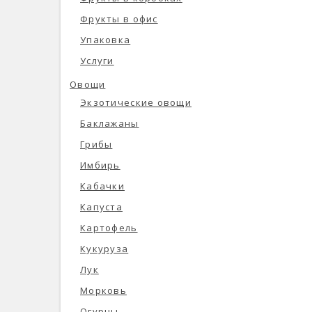
Фрукты в офис
Упаковка
Услуги
Овощи
Экзотические овощи
Баклажаны
Грибы
Имбирь
Кабачки
Капуста
Картофель
Кукуруза
Лук
Морковь
Огурцы