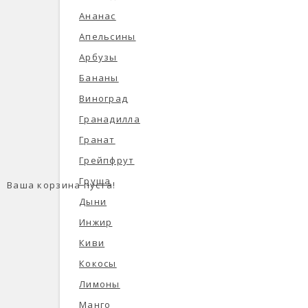
Ананас
Апельсины
Арбузы
Бананы
Виноград
Гранадилла
Гранат
Грейпфрут
Груша
Ваша корзина пуста!
Дыни
Инжир
Киви
Кокосы
Лимоны
Манго