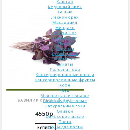
Каштан
Кедровый орех
Кешью
Лесной орех
Макадамия
Миндаль
Орехи 1 кг
Орехи 250г
Пекан
Семечки
Сухофрукты
Фисташки
Цукаты
Полезная еда
Консервированные овощи
Консервированные фрукты
Кофе
Мед
Молоко растительное
БАЗИЛИК КРАСНЫЙ, 1 КГ
Напитки фруктовые
Натуральные соки
Оливки
4550р.
Оливковое масло
Паста
Соусы для пасты
КУПИТЬ