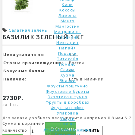
Киви
Кокосы
Лимоны
Манго
Мангостин
Салатная зелень
Мандарины
БАЗИЛИК ЗЕЛЕНЫЙ 1 КГ
Маракуйя
Нектарин
Папайя
Персики
Цена указана за:
1 кг.
Питахайя
Страна происхождения:
Россия
Помело
Сливы
Бонусные баллы:
55
Хурма
Наличие:
Есть в наличии
Яблоки
Фрукты поштучно
Фруктовые букеты
2730Р.
Экзотика штучно
Фрукты в коробках
за 1 кг.
Фрукты в офис
Упаковка
Для заказа дробного веса укажите например 0.8 или 5.7.
Услуги
Сумма в корзине изменится.
Овощи
Следить
Экзотические овощи
Количество
КУПИТЬ
за
Баклажаны