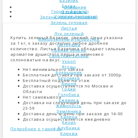
Базилик
Ботва
Описание
Горох и фасоль
Отзывов (6)
Условия доставки
Зелень для консерваций
Зелень суповая
Листья
Лук зеленый
Купить зеленый базилик, свежий. Цена указана
Микрозелень и проростки
за 1 кг, к заказу доступно любое дробное
Петрушка
количество. Листья базилика обладают сильным
Пряная зелень
ароматом душистого перца и немножко
Салатная зелень
солоноватые на вкус.
Укроп
Ягоды
Нет минимального заказа
Боярышник
Бесплатная доставка при заказе от 3000р.
Брусника
Бесплатный подъем на этаж
Вишня
Доставка осуществляется по Москве и
Годжи
Области
Голубика
Нет самовывоза
Ежевика
Доставка на следующий день при заказе до
Жимолость
23-59
Земляника
Доставка день-в-день при заказе до 14-00
Калина
Доставка осуществляется ежедневно
Кизил
Клубника
Подробнее о тарифах
Клюква