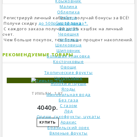
Крыжовник
Малина
Облепиха
Рябина
Регистрируй личный кабинет, получай бонусы за ВСЁ!
Смородина
Получи скидку
до 500р на 1й заказ*.
Физалис
С каждого заказа получай до 5% кэшбэк на личный
Черешня
счет.
Черника
Чем больше покупок, тем больше процент накоплений.
Шелковица
Шиповник
РЕКОМЕНДУЕМЫЕ ТОВАРЫ
Большая упаковка
Косточковые
Овощи
Тропические фрукты
Цитрусовые
Яблоки и груши
Ягоды
ТИМЬЯН, 1 КГ
Минеральная вода
Без газа
С газом
4040р.
Лёд
Орехи, сухофрукты, цукаты
Арахис
КУПИТЬ
Бразильский орех
Вяленые фрукты