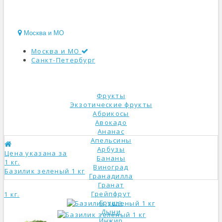
Москва и МО
Москва и МО
Санкт-Петербург
КАТАЛОГ
Фрукты
Экзотические фрукты
Абрикосы
Авокадо
Ананас
Апельсины
Арбузы
Цена указана за
Бананы
1 кг.
Виноград
Базилик зеленый 1 кг
Гранадилла
Гранат
Грейпфрут
1 кг.
Груша
Дыни
Инжир