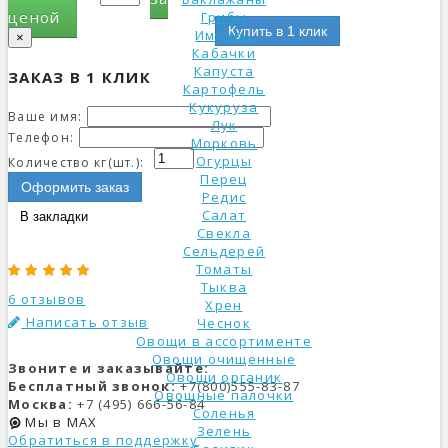
ценой
Грибы
Купить в 1 клик
Имбирь
×
Кабачки
Капуста
ЗАКАЗ В 1 КЛИК
Картофель
Кукуруза
Ваше имя:
Лук
Телефон:
Морковь
Огурцы
Количество кг(шт.):
Перец
Оформить заказ
Редис
Салат
В закладки
Свекла
Сельдерей
Томаты
Тыква
6 отзывов
Хрен
Написать отзыв
Чеснок
Овощи в ассортименте
Овощи очищенные
Звоните и заказывайте:
Овощи органик
Бесплатный звонок:
+7(800)555-83-87
Овощные палочки
Москва:
+7 (495) 666-56-84
Соленья
Мы в MAX
Зелень
Обратиться в поддержку