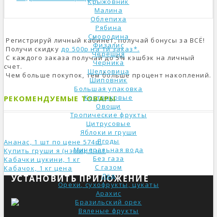
Крыжовник
Малина
Облепиха
Рябина
Смородина
Регистрируй личный кабинет, получай бонусы за ВСЁ!
Физалис
Получи скидку
до 500р на 1й заказ*.
Черешня
С каждого заказа получай до 5% кэшбэк на личный
Черника
счет.
Шелковица
Чем больше покупок, тем больше процент накоплений.
Шиповник
Большая упаковка
Косточковые
РЕКОМЕНДУЕМЫЕ ТОВАРЫ
Овощи
Тропические фрукты
Цитрусовые
Яблоки и груши
Ягоды
Ананас, 1 шт по цене 574р.
Минеральная вода
Купить груши я (нэши), 1 шт
Без газа
Кабачки цукини, 1 кг
С газом
Кабачок, 1 кг ценa
Лёд
УСТАНОВИТЬ ПРИЛОЖЕНИЕ
Орехи, сухофрукты, цукаты
Арахис
Бразильский орех
Вяленые фрукты