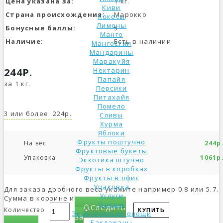
Цена указана за:
1 кг.
Киви
Страна происхождения:
Марокко
Кокосы
Лимоны
Бонусные баллы:
5
Манго
Наличие:
Есть в наличии
Мангостин
Мандарины
Маракуйя
244Р.
Нектарин
Папайя
за 1 кг.
Персики
Питахайя
Помело
3 или более: 224р.
Сливы
Хурма
Яблоки
Фрукты поштучно
На вес
244р
Фруктовые букеты
Упаковка
1061р
Экзотика штучно
Фрукты в коробках
Фрукты в офис
Упаковка
Для заказа дробного веса укажите например 0.8 или 5.7.
Услуги
Сумма в корзине изменится.
Овощи
Следить
Количество
КУПИТЬ
Экзотические овощи
за
Баклажаны