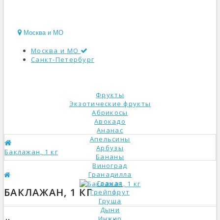
Москва и МО
Москва и МО
Санкт-Петербург
КАТАЛОГ
Фрукты
Экзотические фрукты
Абрикосы
Авокадо
Ананас
Апельсины
Арбузы
Баклажан, 1 кг
Бананы
Виноград
Гранадилла
Гранат
БАКЛАЖАН, 1 КГ
Грейпфрут
Груша
Дыни
Инжир