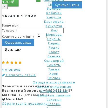
ценой
Грибы
Купить в 1 клик
×
Имбирь
Кабачки
ЗАКАЗ В 1 КЛИК
Капуста
Картофель
Ваше имя:
Кукуруза
Лук
Телефон:
Морковь
Количество кг(шт.):
Огурцы
Оформить заказ
Перец
Редис
В закладки
Салат
Свекла
Сельдерей
Томаты
Тыква
4 отзывов
Хрен
Написать отзыв
Чеснок
Овощи в ассортименте
Звоните и заказывайте:
Овощи очищенные
Бесплатный звонок:
+7(800)555-83-87
Овощи органик
Москва:
+7 (495) 666-56-84
Овощные палочки
Мы в MAX
Соленья
Обратиться в поддержку
Зелень