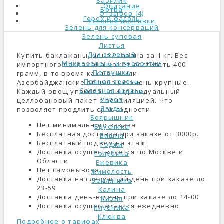
Базилик
Описание
Ботва
Отзывов (4)
Горох и фасоль
Условия доставки
Зелень для консерваций
Зелень суповая
Листья
Лук зеленый
Купить баклажаны, цена указана за 1 кг. Вес
Микрозелень и проростки
импортного баклажана может достигать 400
Петрушка
грамм, в то время как наши или
Пряная зелень
Азербайджанские обычно не очень крупные.
Салатная зелень
Каждый овощ упакован в индивидуальный
Укроп
целлофановый пакет с вентиляцией. Что
Ягоды
позволяет продлить срок годности.
Боярышник
Нет минимального заказа
Брусника
Бесплатная доставка при заказе от 3000р.
Вишня
Бесплатный подъем на этаж
Годжи
Доставка осуществляется по Москве и
Голубика
Области
Ежевика
Нет самовывоза
Жимолость
Доставка на следующий день при заказе до
Земляника
23-59
Калина
Доставка день-в-день при заказе до 14-00
Кизил
Доставка осуществляется ежедневно
Клубника
Клюква
Подробнее о тарифах