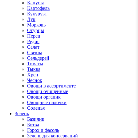
Капуста
Картофель
Кукуруза
Лук
Морковь
Огурцы
Перец
Редис
Салат
Свекла
Сельдерей
Томаты
Тыква
Хрен
Чеснок
Овощи в ассортименте
Овощи очищенные
Овощи органик
Овощные палочки
Соленья
Зелень
Базилик
Ботва
Горох и фасоль
Зелень для консерваций