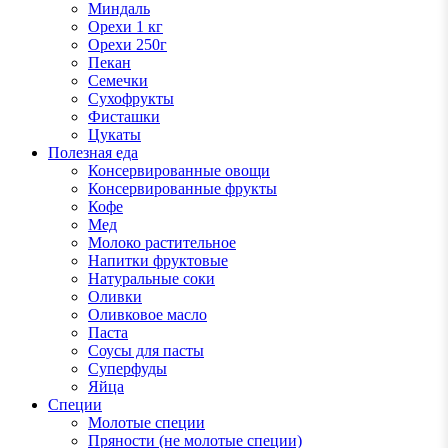
Миндаль
Орехи 1 кг
Орехи 250г
Пекан
Семечки
Сухофрукты
Фисташки
Цукаты
Полезная еда
Консервированные овощи
Консервированные фрукты
Кофе
Мед
Молоко растительное
Напитки фруктовые
Натуральные соки
Оливки
Оливковое масло
Паста
Соусы для пасты
Суперфуды
Яйца
Специи
Молотые специи
Пряности (не молотые специи)