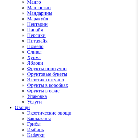
Манго
Мангостин
Мандарины
Маракуйя
Нектарин
Папайя
Персики
Питахайя
Помело
Сливы
Хурма
Яблоки
Фрукты поштучно
Фруктовые букеты
Экзотика штучно
Фрукты в коробках
Фрукты в офис
Упаковка
Услуги
Овощи
Экзотические овощи
Баклажаны
Грибы
Имбирь
Кабачки