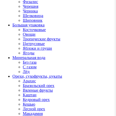
Физалис
Черешня
Черника
Шелковица
Шиповник
Большая упаковка
Косточковые
Овощи
Тропические фрукты
Цитрусовые
Яблоки и груши
Ягоды
Минеральная вода
Без газа
С газом
Лёд
Орехи, сухофрукты, цукаты
Арахис
Бразильский орех
Вяленые фрукты
Каштан
Кедровый орех
Кешью
Лесной орех
Макадамия