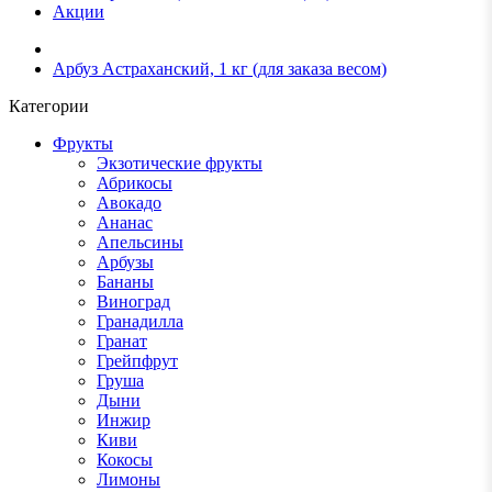
Акции
Арбуз Астраханский, 1 кг (для заказа весом)
Категории
Фрукты
Экзотические фрукты
Абрикосы
Авокадо
Ананас
Апельсины
Арбузы
Бананы
Виноград
Гранадилла
Гранат
Грейпфрут
Груша
Дыни
Инжир
Киви
Кокосы
Лимоны