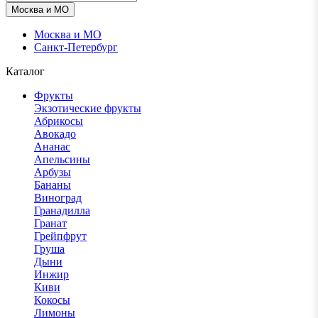
Москва и МО
Москва и МО
Санкт-Петербург
Каталог
Фрукты
Экзотические фрукты
Абрикосы
Авокадо
Ананас
Апельсины
Арбузы
Бананы
Виноград
Гранадилла
Гранат
Грейпфрут
Груша
Дыни
Инжир
Киви
Кокосы
Лимоны