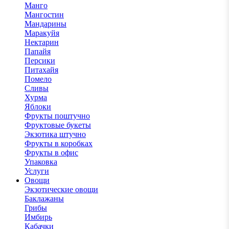
Манго
Мангостин
Мандарины
Маракуйя
Нектарин
Папайя
Персики
Питахайя
Помело
Сливы
Хурма
Яблоки
Фрукты поштучно
Фруктовые букеты
Экзотика штучно
Фрукты в коробках
Фрукты в офис
Упаковка
Услуги
Овощи
Экзотические овощи
Баклажаны
Грибы
Имбирь
Кабачки