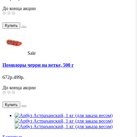
До конца акции
Купить
Sale
Помидоры черри на ветке, 500 г
672р.
499р.
До конца акции
Купить
Бахчевые