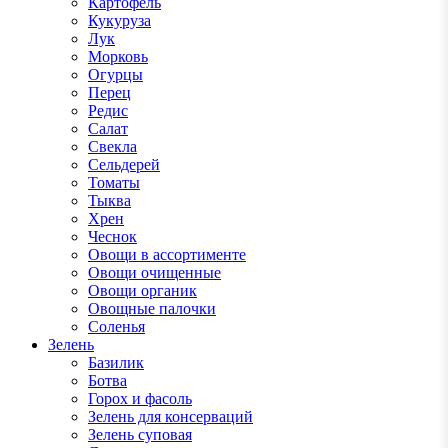
Картофель
Кукуруза
Лук
Морковь
Огурцы
Перец
Редис
Салат
Свекла
Сельдерей
Томаты
Тыква
Хрен
Чеснок
Овощи в ассортименте
Овощи очищенные
Овощи органик
Овощные палочки
Соленья
Зелень
Базилик
Ботва
Горох и фасоль
Зелень для консерваций
Зелень суповая