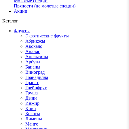
Молотые специи
Пряности (не молотые специи)
Акции
Каталог
Фрукты
Экзотические фрукты
Абрикосы
Авокадо
Ананас
Апельсины
Арбузы
Бананы
Виноград
Гранадилла
Гранат
Грейпфрут
Груша
Дыни
Инжир
Киви
Кокосы
Лимоны
Манго