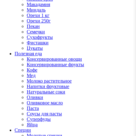
Макадамия
Миндаль
Орехи 1 кг
Орехи 250г
Пекан
Семечки
Сухофрукты
Фисташки
Цукаты
Полезная еда
Консервированные овощи
Консервированные фрукты
Кофе
Мед
Молоко растительное
Напитки фруктовые
Натуральные соки
Оливки
Оливковое масло
Паста
Соусы для пасты
Суперфуды
Яйца
Специи
Молотые специи