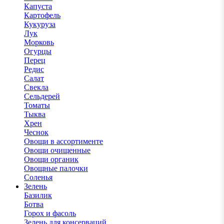
Капуста
Картофель
Кукуруза
Лук
Морковь
Огурцы
Перец
Редис
Салат
Свекла
Сельдерей
Томаты
Тыква
Хрен
Чеснок
Овощи в ассортименте
Овощи очищенные
Овощи органик
Овощные палочки
Соленья
Зелень
Базилик
Ботва
Горох и фасоль
Зелень для консерваций