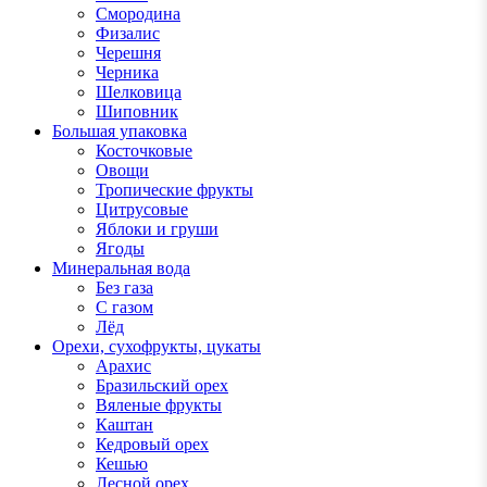
Смородина
Физалис
Черешня
Черника
Шелковица
Шиповник
Большая упаковка
Косточковые
Овощи
Тропические фрукты
Цитрусовые
Яблоки и груши
Ягоды
Минеральная вода
Без газа
С газом
Лёд
Орехи, сухофрукты, цукаты
Арахис
Бразильский орех
Вяленые фрукты
Каштан
Кедровый орех
Кешью
Лесной орех