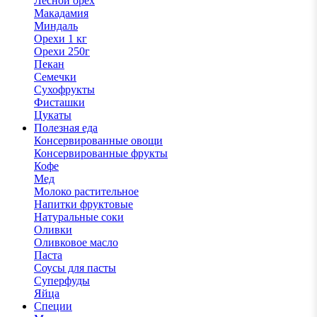
Лесной орех
Макадамия
Миндаль
Орехи 1 кг
Орехи 250г
Пекан
Семечки
Сухофрукты
Фисташки
Цукаты
Полезная еда
Консервированные овощи
Консервированные фрукты
Кофе
Мед
Молоко растительное
Напитки фруктовые
Натуральные соки
Оливки
Оливковое масло
Паста
Соусы для пасты
Суперфуды
Яйца
Специи