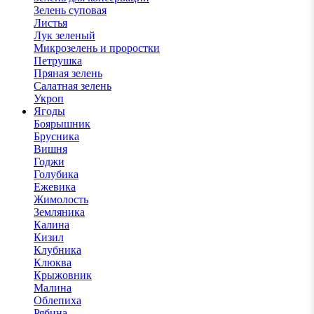
Зелень суповая
Листья
Лук зеленый
Микрозелень и проростки
Петрушка
Пряная зелень
Салатная зелень
Укроп
Ягоды
Боярышник
Брусника
Вишня
Годжи
Голубика
Ежевика
Жимолость
Земляника
Калина
Кизил
Клубника
Клюква
Крыжовник
Малина
Облепиха
Рябина