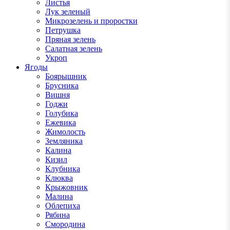
Листья
Лук зеленый
Микрозелень и проростки
Петрушка
Пряная зелень
Салатная зелень
Укроп
Ягоды
Боярышник
Брусника
Вишня
Годжи
Голубика
Ежевика
Жимолость
Земляника
Калина
Кизил
Клубника
Клюква
Крыжовник
Малина
Облепиха
Рябина
Смородина