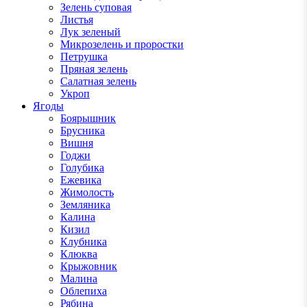
Зелень суповая
Листья
Лук зеленый
Микрозелень и проростки
Петрушка
Пряная зелень
Салатная зелень
Укроп
Ягоды
Боярышник
Брусника
Вишня
Годжи
Голубика
Ежевика
Жимолость
Земляника
Калина
Кизил
Клубника
Клюква
Крыжовник
Малина
Облепиха
Рябина