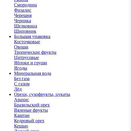
Смородина
Физалис
Черешня
Черника
Шелковица
Шиповник
Большая упаковка
Косточковые
Овощи
Тропические фрукты
Цитрусовые
Яблоки и груши
Ягоды
Минеральная вода
Без газа
С газом
Лёд
Орехи, сухофрукты, цукаты
Арахис
Бразильский орех
Вяленые фрукты
Каштан
Кедровый орех
Кешью