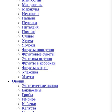
Мангостин
Мандарины
Маракуйя
Нектарин
Папайя
Персики
Питахайя
Помело
Сливы
Хурма
Яблоки
Фрукты поштучно
Фруктовые букеты
Экзотика штучно
Фрукты в коробках
Фрукты в офис
Упаковка
Услуги
Овощи
Экзотические овощи
Баклажаны
Грибы
Имбирь
Кабачки
Капуста