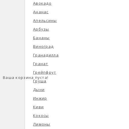
Авокадо
Ананас
Апельсины
Арбузы
Бананы
Виноград
Гранадилла
Гранат
Грейпфрут
Ваша корзина пуста!
Груша
Дыни
Инжир
Киви
Кокосы
Лимоны