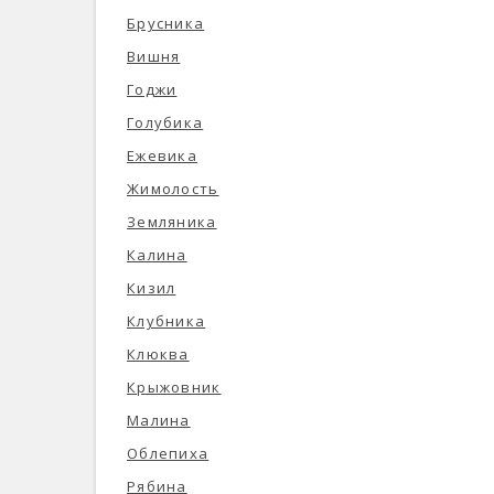
Брусника
Вишня
Годжи
Голубика
Ежевика
Жимолость
Земляника
Калина
Кизил
Клубника
Клюква
Крыжовник
Малина
Облепиха
Рябина