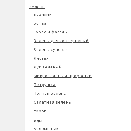
Зелень
Базилик
Ботва
Горох и фасоль
Зелень для консерваций
Зелень суповая
Листья
Лук зеленый
Микрозелень и проростки
Петрушка
Пряная зелень
Салатная зелень
Укроп
Ягоды
Боярышник