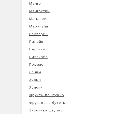
Манго
Мангостин
Мандарины
Маракуйя
Нектарин
Папайя
Персики
Питахайя
Помело
Сливы
Хурма
Яблоки
Фрукты поштучно
Фруктовые букеты
Экзотика штучно