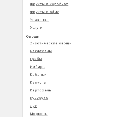
Фрукты в коробках
Фрукты в офис
Упаковка
Услуги
Овощи
Экзотические овощи
Баклажаны
Грибы
Имбирь
Кабачки
Капуста
Картофель
Кукуруза
Лук
Морковь