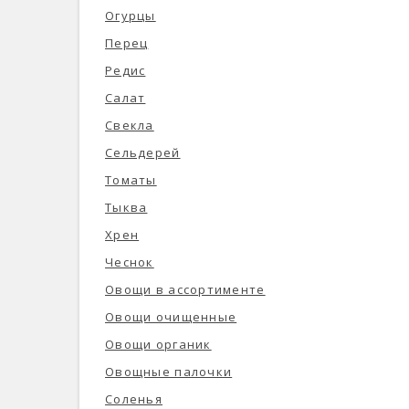
Огурцы
Перец
Редис
Салат
Свекла
Сельдерей
Томаты
Тыква
Хрен
Чеснок
Овощи в ассортименте
Овощи очищенные
Овощи органик
Овощные палочки
Соленья