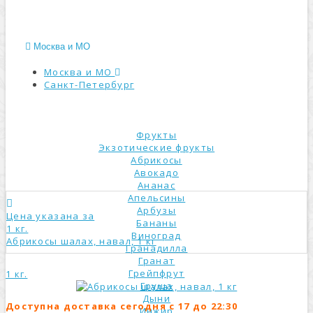
Москва и МО
Москва и МО
Санкт-Петербург
КАТАЛОГ
Фрукты
Экзотические фрукты
Абрикосы
Авокадо
Ананас
Апельсины
Арбузы
Цена указана за
Бананы
1 кг.
Виноград
Абрикосы шалах, навал, 1 кг
Гранадилла
Гранат
Грейпфрут
1 кг.
Груша
Дыни
Доступна доставка сегодня с 17 до 22:30
Инжир