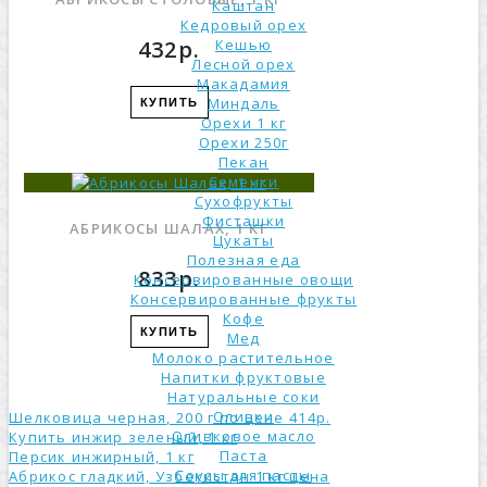
Каштан
Кедровый орех
432р.
Кешью
Лесной орех
Макадамия
Миндаль
КУПИТЬ
Орехи 1 кг
Орехи 250г
Пекан
Семечки
Сухофрукты
Фисташки
АБРИКОСЫ ШАЛАХ, 1 КГ
Цукаты
Полезная еда
833р.
Консервированные овощи
Консервированные фрукты
Кофе
КУПИТЬ
Мед
Молоко растительное
Напитки фруктовые
Натуральные соки
Оливки
Шелковица черная, 200 г по цене 414р.
Оливковое масло
Купить инжир зеленый, 1 кг
Паста
Персик инжирный, 1 кг
Соусы для пасты
Абрикос гладкий, Узбекистан 1 кг ценa