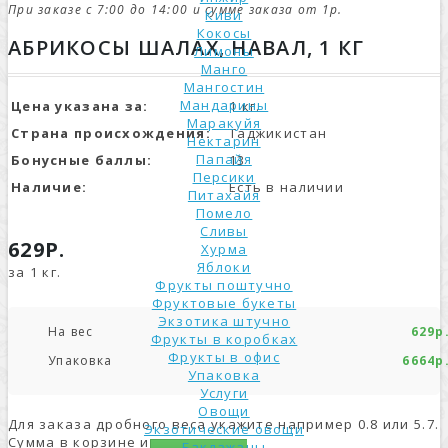
При заказе с 7:00 до 14:00 и сумме заказа от 1р.
Киви
Кокосы
АБРИКОСЫ ШАЛАХ, НАВАЛ, 1 КГ
Лимоны
Манго
Мангостин
Мандарины
Цена указана за:
1 кг.
Маракуйя
Страна происхождения:
Таджикистан
Нектарин
Папайя
Бонусные баллы:
13
Персики
Наличие:
Есть в наличии
Питахайя
Помело
Сливы
629Р.
Хурма
Яблоки
за 1 кг.
Фрукты поштучно
Фруктовые букеты
Экзотика штучно
На вес
629р
Фрукты в коробках
Фрукты в офис
Упаковка
6664р
Упаковка
Услуги
Овощи
Для заказа дробного веса укажите например 0.8 или 5.7.
Экзотические овощи
Сумма в корзине изменится.
Баклажаны