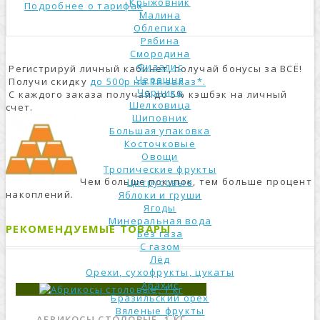
Крыжовник
Подробнее о тарифах
Малина
Облепиха
Рябина
Смородина
Физалис
Регистрируй личный кабинет, получай бонусы за ВСЁ!
Черешня
Получи скидку
до 500р на 1й заказ*.
Черника
С каждого заказа получай до 5% кэшбэк на личный
Шелковица
счет.
Шиповник
Большая упаковка
Косточковые
Овощи
Тропические фрукты
Чем больше покупок, тем больше процент
Цитрусовые
накоплений.
Яблоки и груши
Ягоды
Минеральная вода
РЕКОМЕНДУЕМЫЕ ТОВАРЫ
Без газа
С газом
Лёд
Орехи, сухофрукты, цукаты
Арахис
Бразильский орех
Вяленые фрукты
АБРИКОСЫ СТОЛОВЫЕ, 1 КГ