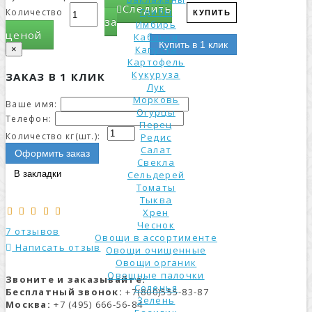
Следить
Грибы
Количество
КУПИТЬ
за
Имбирь
ценой
Кабачки
Купить в 1 клик
Капуста
×
Картофель
Кукуруза
ЗАКАЗ В 1 КЛИК
Лук
Морковь
Ваше имя:
Огурцы
Телефон:
Перец
Количество кг(шт.):
Редис
Салат
Оформить заказ
Свекла
В закладки
Сельдерей
Томаты
Тыква
Хрен
Чеснок
7 отзывов
Овощи в ассортименте
Написать отзыв
Овощи очищенные
Овощи органик
Овощные палочки
Звоните и заказывайте:
Соленья
Бесплатный звонок:
+7(800)555-83-87
Зелень
Москва:
+7 (495) 666-56-84