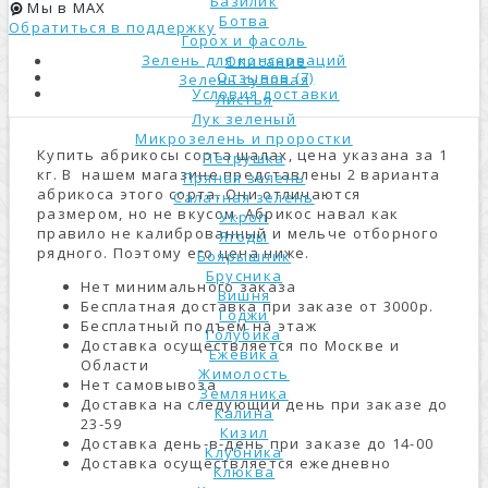
Базилик
Мы в MAX
Ботва
Обратиться в поддержку
Горох и фасоль
Зелень для консерваций
Описание
Отзывов (7)
Зелень суповая
Условия доставки
Листья
Лук зеленый
Микрозелень и проростки
Купить абрикосы сорта шалах, цена указана за 1
Петрушка
кг. В нашем магазине представлены 2 варианта
Пряная зелень
абрикоса этого сорта. Они отличаются
Салатная зелень
размером, но не вкусом. Абрикос навал как
Укроп
правило не калиброванный и мельче отборного
Ягоды
рядного. Поэтому его цена ниже.
Боярышник
Брусника
Нет минимального заказа
Вишня
Бесплатная доставка при заказе от 3000р.
Годжи
Бесплатный подъем на этаж
Голубика
Доставка осуществляется по Москве и
Ежевика
Области
Жимолость
Нет самовывоза
Земляника
Доставка на следующий день при заказе до
Калина
23-59
Кизил
Доставка день-в-день при заказе до 14-00
Клубника
Доставка осуществляется ежедневно
Клюква