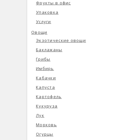
Фрукты в офис
Упаковка
Услуги
Овощи
Экзотические овощи
Баклажаны
Грибы
Имбирь
Кабачки
Капуста
Картофель
Кукуруза
Лук
Морковь
Огурцы