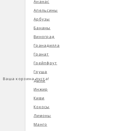
Ананас
Апельсины
Арбузы
Бананы
Виноград
Гранадилла
Гранат
Грейпфрут
Груша
Ваша корзина пуста!
Дыни
Инжир
Киви
Кокосы
Лимоны
Манго