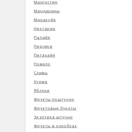
Мангостин
Мандарины
Маракуйя
Нектарин
Папайя
Персики
Питахайя
Помело
Сливы
Хурма
Яблоки
Фрукты поштучно
Фруктовые букеты
Экзотика штучно
Фрукты в коробках