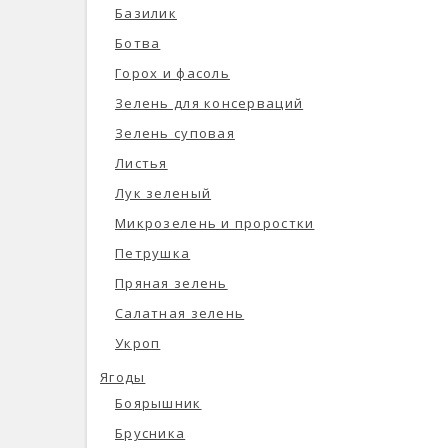
Базилик
Ботва
Горох и фасоль
Зелень для консерваций
Зелень суповая
Листья
Лук зеленый
Микрозелень и проростки
Петрушка
Пряная зелень
Салатная зелень
Укроп
Ягоды
Боярышник
Брусника