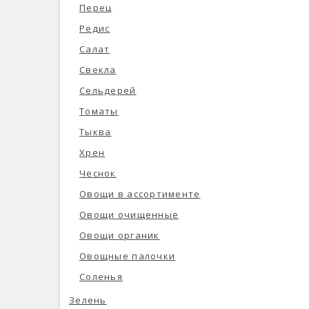
Перец
Редис
Салат
Свекла
Сельдерей
Томаты
Тыква
Хрен
Чеснок
Овощи в ассортименте
Овощи очищенные
Овощи органик
Овощные палочки
Соленья
Зелень