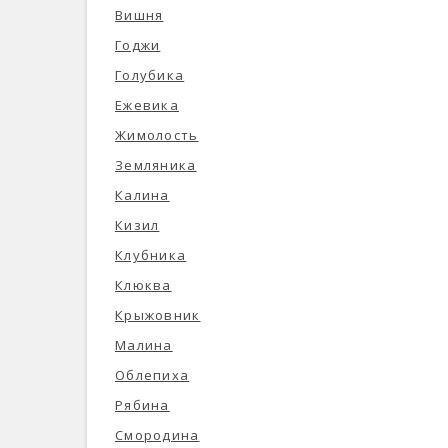
Вишня
Годжи
Голубика
Ежевика
Жимолость
Земляника
Калина
Кизил
Клубника
Клюква
Крыжовник
Малина
Облепиха
Рябина
Смородина