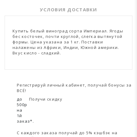
УСЛОВИЯ ДОСТАВКИ
Купить белый виноград сорта Империал. Ягоды
бес косточек, почти круглой, слегка вытянутой
формы. Цена указана за 1 кг. Поставки
налажены из Африки, Индии, Южной америки.
Вкус кисло - сладкий.
Регистрируй личный кабинет, получай бонусы за
ВСЁ!
до
Получи скидку
500р
на
1й
заказ*.
С каждого заказа получай до 5% кэшбэк на