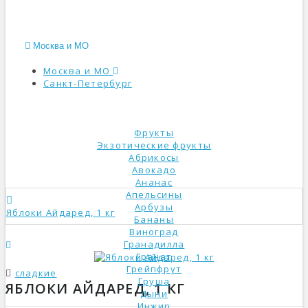
Москва и МО
Москва и МО
Санкт-Петербург
КАТАЛОГ
Фрукты
Экзотические фрукты
Абрикосы
Авокадо
Ананас
Апельсины
Арбузы
Яблоки Айдаред, 1 кг
Бананы
Виноград
Гранадилла
Гранат
Грейпфрут
сладкие
Груша
ЯБЛОКИ АЙДАРЕД, 1 КГ
Дыни
Инжир