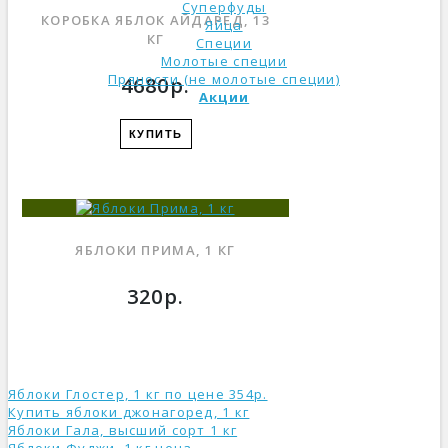
Суперфуды
КОРОБКА ЯБЛОК АЙДАРЕД, 13
Яйца
КГ
Специи
Молотые специи
Пряности (не молотые специи)
4680р.
Акции
КУПИТЬ
ЯБЛОКИ ПРИМА, 1 КГ
320р.
Яблоки Глостер, 1 кг по цене 354р.
Купить яблоки джонагоред, 1 кг
Яблоки Гала, высший сорт 1 кг