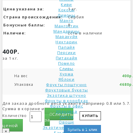
Киви
Цена указана за:
1 кг.
Кокосы
Лимоны
Страна происхождения:
Сербия
Манго
Бонусные баллы:
8
Мангостин
Мандарины
Наличие:
Есть в наличии
Маракуйя
Нектарин
Папайя
400Р.
Персики
Питахайя
за 1 кг.
Помело
Сливы
Хурма
На вес
400р
Яблоки
Упаковка
Фрукты поштучно
4680р
Фруктовые букеты
Экзотика штучно
Фрукты в коробках
Для заказа дробного веса укажите например 0.8 или 5.7.
Фрукты в офис
Сумма в корзине изменится.
Упаковка
Следить
Количество
Услуги
КУПИТЬ
за
Овощи
ценой
Экзотические овощи
Купить в 1 клик
×
Баклажаны