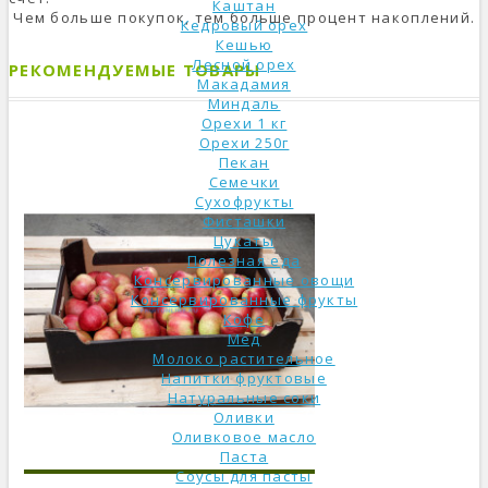
Каштан
Чем больше покупок, тем больше процент накоплений.
Кедровый орех
Кешью
Лесной орех
РЕКОМЕНДУЕМЫЕ ТОВАРЫ
Макадамия
Миндаль
Орехи 1 кг
Орехи 250г
Пекан
Семечки
Сухофрукты
Фисташки
Цукаты
Полезная еда
Консервированные овощи
Консервированные фрукты
Кофе
Мед
Молоко растительное
Напитки фруктовые
Натуральные соки
Оливки
Оливковое масло
Паста
Соусы для пасты