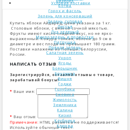
Базилик
Условия доставки
Ботва
Горох и фасоль
Зелень для консерваций
Зелень суповая
Купить яблоки Айдаред, цена указана за 1 кг.
Листья
Столовые яблоки, с вязкой сочной мякотью.
Лук зеленый
Фрукты имеют кисло-сладкий вкус, но не ярко-
Микрозелень и проростки
выраженный. Кожура тонкая, яблоки до 9 см в
Петрушка
диаметре и вес плода не превышает 180 грамм.
Пряная зелень
Поставки налажены из Польши, Белоруссии,
Салатная зелень
России.
Укроп
Ягоды
НАПИСАТЬ ОТЗЫВ
Боярышник
Брусника
Зарегистрируйся, оставляй отзывы о товаре,
Вишня
зарабатывай бонусы!
Годжи
Голубика
Ваше имя:
Ежевика
Жимолость
Земляника
Калина
Кизил
Ваш отзыв:
Клубника
Примечание:
HTML разметка не поддерживается!
Клюква
Используйте обычный текст.