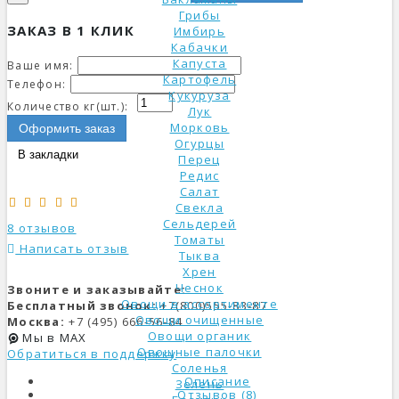
Грибы
ЗАКАЗ В 1 КЛИК
Имбирь
Кабачки
Капуста
Ваше имя:
Картофель
Телефон:
Кукуруза
Количество кг(шт.):
Лук
Морковь
Оформить заказ
Огурцы
В закладки
Перец
Редис
Салат
Свекла
Сельдерей
8 отзывов
Томаты
Написать отзыв
Тыква
Хрен
Чеснок
Звоните и заказывайте:
Овощи в ассортименте
Бесплатный звонок:
+7(800)555-83-87
Овощи очищенные
Москва:
+7 (495) 666-56-84
Овощи органик
Мы в MAX
Овощные палочки
Обратиться в поддержку
Соленья
Описание
Зелень
Отзывов (8)