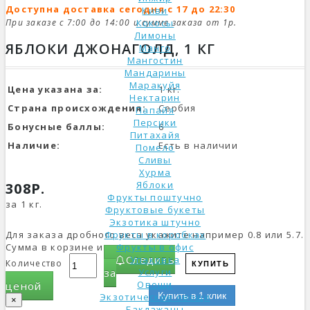
Доступна доставка сегодня с 17 до 22:30
Киви
При заказе с 7:00 до 14:00 и сумме заказа от 1р.
Кокосы
Лимоны
ЯБЛОКИ ДЖОНАГОЛД, 1 КГ
Манго
Мангостин
Мандарины
Маракуйя
Цена указана за:
1 кг.
Нектарин
Страна происхождения:
Сербия
Папайя
Персики
Бонусные баллы:
6
Питахайя
Наличие:
Есть в наличии
Помело
Сливы
Хурма
Яблоки
308Р.
Фрукты поштучно
за 1 кг.
Фруктовые букеты
Экзотика штучно
Для заказа дробного веса укажите например 0.8 или 5.7.
Фрукты в коробках
Сумма в корзине изменится.
Фрукты в офис
Следить
Упаковка
Количество
КУПИТЬ
за
Услуги
Овощи
ценой
Купить в 1 клик
Экзотические овощи
×
Баклажаны