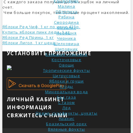
Крыжовник
С каждого заказа получай до 5% кэшбэк на личный
Малина
счет.
Облепиха
Чем больше покупок, тем больше процент накоплений.
Рябина
Смородина
Яблоки Ред Чиф, 1 кг по цене 435р.
Физалис
Купить яблоки пинк леди, 1 кг
Черешня
Яблоки Ред Принц, 1 кг
Черника
Яблоки Лигол, 1 кг ценa
Шелковица
Шиповник
УСТАНОВИТЬ ПРИЛОЖЕНИЕ
Большая упаковка
Косточковые
Овощи
Тропические фрукты
Цитрусовые
Яблоки и груши
Ягоды
Минеральная вода
Без газа
ЛИЧНЫЙ КАБИНЕТ
С газом
ИНФОРМАЦИЯ
Лёд
Орехи, сухофрукты, цукаты
СВЯЖИТЕСЬ С НАМИ
Арахис
Бразильский орех
Вяленые фрукты