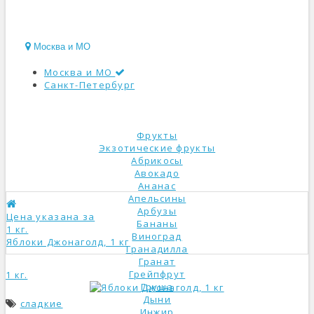
Москва и МО
Москва и МО
Санкт-Петербург
КАТАЛОГ
Фрукты
Экзотические фрукты
Абрикосы
Авокадо
Ананас
Апельсины
Арбузы
Цена указана за
Бананы
1 кг.
Виноград
Яблоки Джонаголд, 1 кг
Гранадилла
Гранат
Грейпфрут
1 кг.
Груша
Дыни
сладкие
Инжир