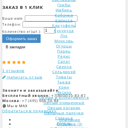
Грибы
ЗАКАЗ В 1 КЛИК
Имбирь
Кабачки
Ваше имя:
Капуста
Телефон:
Картофель
Кукуруза
Количество кг(шт.):
Лук
Оформить заказ
Морковь
Огурцы
В закладки
Перец
Редис
Салат
Свекла
3 отзывов
Сельдерей
Томаты
Написать отзыв
Тыква
Хрен
Звоните и заказывайте:
Чеснок
Бесплатный звонок:
+7(800)555-83-87
Овощи в ассортименте
Москва:
+7 (495) 666-56-84
Овощи очищенные
Мы в MAX
Овощи органик
Обратиться в поддержку
Овощные палочки
Соленья
Описание
Зелень
Отзывов (3)