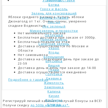
Условия доставки
Базилик
Ботва
Горох и фасоль
Зелень для консерваций
Яблоки среднего размера. Купить яблоки
Зелень суповая
Джонаголд от 1 кг. Очень сочны, умеренно
Листья
сладкие Водянистые.
Лук зеленый
Микрозелень и проростки
Нет минимального заказа
Петрушка
Бесплатная доставка при заказе от 3000р.
Пряная зелень
Бесплатный подъем на этаж
Салатная зелень
Доставка осуществляется по Москве и
Укроп
Области
Ягоды
Нет самовывоза
Боярышник
Доставка на следующий день при заказе до
Брусника
23-59
Вишня
Доставка день-в-день при заказе до 14-00
Годжи
Доставка осуществляется ежедневно
Голубика
Ежевика
Подробнее о тарифах
Жимолость
Земляника
Калина
Кизил
Клубника
Регистрируй личный кабинет, получай бонусы за ВСЁ!
Клюква
Получи скидку
до 500р на 1й заказ*.