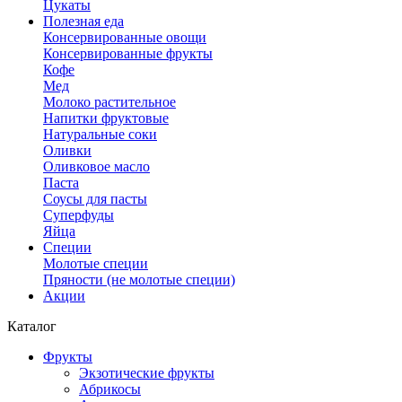
Цукаты
Полезная еда
Консервированные овощи
Консервированные фрукты
Кофе
Мед
Молоко растительное
Напитки фруктовые
Натуральные соки
Оливки
Оливковое масло
Паста
Соусы для пасты
Суперфуды
Яйца
Специи
Молотые специи
Пряности (не молотые специи)
Акции
Каталог
Фрукты
Экзотические фрукты
Абрикосы