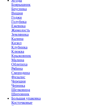
Ягоды
Боярышник
Брусника
Вишня
Годжи
Голубика
Ежевика
Жимолость
Земляника
Калина
Кизил
Клубника
Клюква
Крыжовник
Малина
Облепиха
Рябина
Смородина
Физалис
Черешня
Черника
Шелковица
Шиповник
Большая упаковка
Косточковые