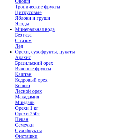
Овощи
Тропические фрукты
Цитрусовые
Яблоки и груши
Ягоды
Минеральная вода
Без газа
С газом
Лёд
Орехи, сухофрукты, цукаты
Арахис
Бразильский орех
Вяленые фрукты
Каштан
Кедровый орех
Кешью
Лесной орех
Макадамия
Миндаль
Орехи 1 кг
Орехи 250г
Пекан
Семечки
Сухофрукты
Фисташки