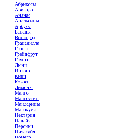
Абрикосы
Авокадо
Ананас
Апельсины
Арбузы
Бананы
Виноград
Гранадилла
Гранат
Грейпфрут
Груша
Дыни
Инжир
Киви
Кокосы
Лимоны
Манго
Мангостин
Мандарины
Маракуйя
Нектарин
Папайя
Персики
Питахайя
Помело