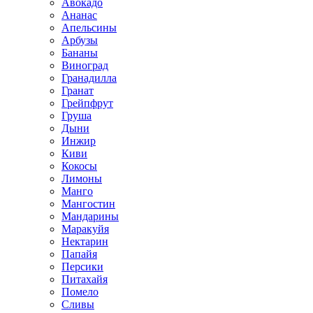
Авокадо
Ананас
Апельсины
Арбузы
Бананы
Виноград
Гранадилла
Гранат
Грейпфрут
Груша
Дыни
Инжир
Киви
Кокосы
Лимоны
Манго
Мангостин
Мандарины
Маракуйя
Нектарин
Папайя
Персики
Питахайя
Помело
Сливы