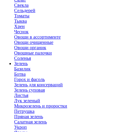
Свекла
Сельдерей
Томаты
Тыква
Хрен
Чеснок
Овощи в ассортименте
Овощи очищенные
Овощи органик
Овощные палочки
Соленья
Зелень
Базилик
Ботва
Горох и фасоль
Зелень для консерваций
Зелень суповая
Листья
Лук зеленый
Микрозелень и проростки
Петрушка
Пряная зелень
Салатная зелень
Укроп