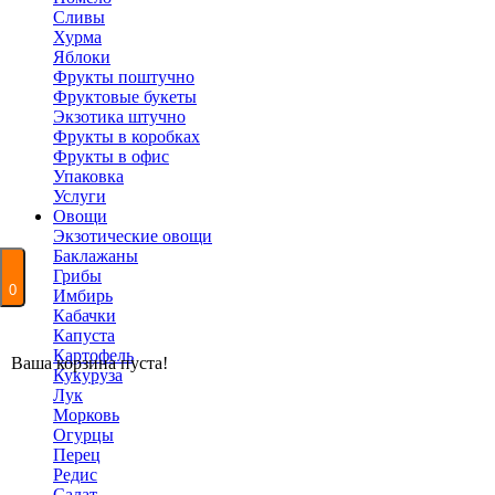
Сливы
Хурма
Яблоки
Фрукты поштучно
Фруктовые букеты
Экзотика штучно
Фрукты в коробках
Фрукты в офис
Упаковка
Услуги
Овощи
Экзотические овощи
Баклажаны
Грибы
0
Имбирь
Кабачки
Капуста
Картофель
Ваша корзина пуста!
Кукуруза
Лук
Морковь
Огурцы
Перец
Редис
Салат