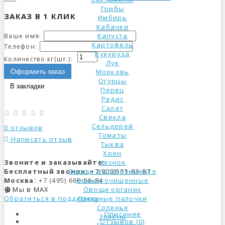
Грибы
ЗАКАЗ В 1 КЛИК
Имбирь
Кабачки
Капуста
Ваше имя:
Картофель
Телефон:
Кукуруза
Количество кг(шт.):
Лук
Оформить заказ
Морковь
Огурцы
В закладки
Перец
Редис
Салат
Свекла
Сельдерей
0 отзывов
Томаты
Написать отзыв
Тыква
Хрен
Звоните и заказывайте:
Чеснок
Бесплатный звонок:
+7(800)555-83-87
Овощи в ассортименте
Москва:
+7 (495) 666-56-84
Овощи очищенные
Мы в MAX
Овощи органик
Обратиться в поддержку
Овощные палочки
Соленья
Описание
Зелень
Отзывов (0)