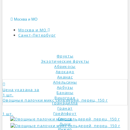
Москва и МО
Москва и МО
Санкт-Петербург
КАТАЛОГ
Фрукты
Экзотические фрукты
Абрикосы
Авокадо
Ананас
Апельсины
Арбузы
Цена указана за
Бананы
1 шт.
Виноград
Овощные палочки микс сельдерей, перец, 150 г
Гранадилла
Гранат
Грейпфрут
1 шт.
Груша
Дыни
Инжир