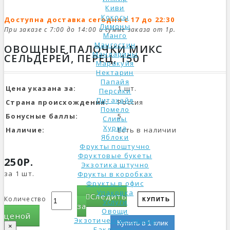
Киви
Кокосы
Доступна доставка сегодня с 17 до 22:30
Лимоны
При заказе с 7:00 до 14:00 и сумме заказа от 1р.
Манго
Мангостин
ОВОЩНЫЕ ПАЛОЧКИ МИКС
Мандарины
СЕЛЬДЕРЕЙ, ПЕРЕЦ, 150 Г
Маракуйя
Нектарин
Папайя
Цена указана за:
1 шт.
Персики
Питахайя
Страна происхождения:
Россия
Помело
Бонусные баллы:
5
Сливы
Хурма
Наличие:
Есть в наличии
Яблоки
Фрукты поштучно
Фруктовые букеты
250Р.
Экзотика штучно
за 1 шт.
Фрукты в коробках
Фрукты в офис
Упаковка
Следить
Количество
КУПИТЬ
Услуги
за
Овощи
ценой
Экзотические овощи
Купить в 1 клик
×
Баклажаны