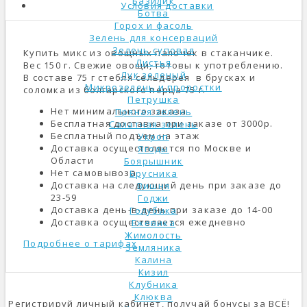
Базилик
Условия доставки
Ботва
Горох и фасоль
Зелень для консерваций
Зелень суповая
Купить микс из овощных палочек в стаканчике.
Листья
Вес 150 г. Свежие овощи, готовы к употреблению.
Лук зеленый
В составе 75 г стебля сельдерея в брусках и
Микрозелень и проростки
соломка из болгарского перца 75 г.
Петрушка
Нет минимального заказа
Пряная зелень
Бесплатная доставка при заказе от 3000р.
Салатная зелень
Бесплатный подъем на этаж
Укроп
Доставка осуществляется по Москве и
Ягоды
Области
Боярышник
Нет самовывоза
Брусника
Доставка на следующий день при заказе до
Вишня
23-59
Годжи
Доставка день-в-день при заказе до 14-00
Голубика
Доставка осуществляется ежедневно
Ежевика
Жимолость
Подробнее о тарифах
Земляника
Калина
Кизил
Клубника
Клюква
Регистрируй личный кабинет, получай бонусы за ВСЁ!