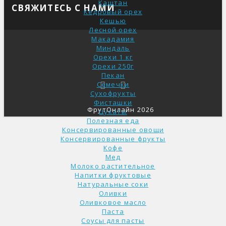
Каштан
СВЯЖИТЕСЬ С НАМИ
Кедровый орех
Кешью
Лесной орех
Макадамия
Миндаль
Орехи 1 кг
Орехи 250г
Пекан
Семечки
Сухофрукты
Фисташки
ФрутОнлайн 2026
Цукаты
Полезная еда
Консервированные овощи
Консервированные фрукты
Кофе
Мед
Молоко растительное
Напитки фруктовые
Натуральные соки
Оливки
Оливковое масло
Паста
Соусы для пасты