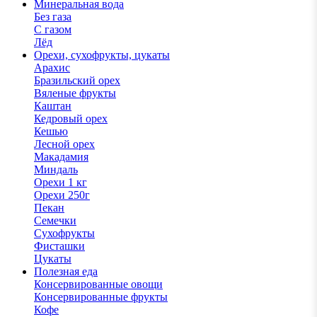
Минеральная вода
Без газа
С газом
Лёд
Орехи, сухофрукты, цукаты
Арахис
Бразильский орех
Вяленые фрукты
Каштан
Кедровый орех
Кешью
Лесной орех
Макадамия
Миндаль
Орехи 1 кг
Орехи 250г
Пекан
Семечки
Сухофрукты
Фисташки
Цукаты
Полезная еда
Консервированные овощи
Консервированные фрукты
Кофе