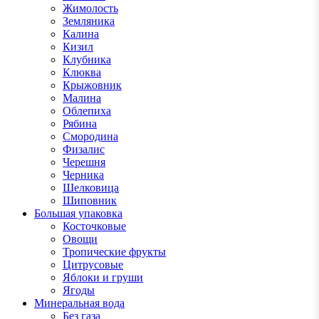
Жимолость
Земляника
Калина
Кизил
Клубника
Клюква
Крыжовник
Малина
Облепиха
Рябина
Смородина
Физалис
Черешня
Черника
Шелковица
Шиповник
Большая упаковка
Косточковые
Овощи
Тропические фрукты
Цитрусовые
Яблоки и груши
Ягоды
Минеральная вода
Без газа