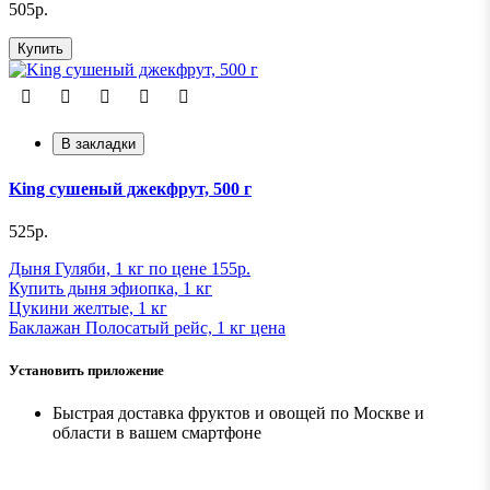
505р.
Купить
В закладки
King сушеный джекфрут, 500 г
525р.
Дыня Гуляби, 1 кг по цене 155р.
Купить дыня эфиопка, 1 кг
Цукини желтые, 1 кг
Баклажан Полосатый рейс, 1 кг ценa
Установить приложение
Быстрая доставка фруктов и овощей по Москве и
области в вашем смартфоне