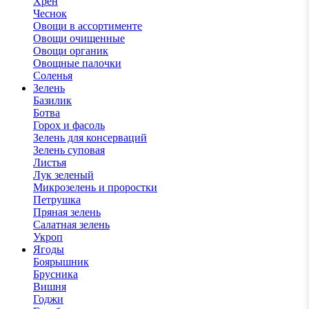
Хрен
Чеснок
Овощи в ассортименте
Овощи очищенные
Овощи органик
Овощные палочки
Соленья
Зелень
Базилик
Ботва
Горох и фасоль
Зелень для консерваций
Зелень суповая
Листья
Лук зеленый
Микрозелень и проростки
Петрушка
Пряная зелень
Салатная зелень
Укроп
Ягоды
Боярышник
Брусника
Вишня
Годжи