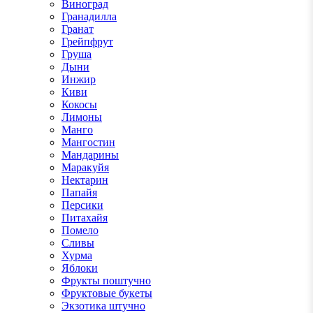
Виноград
Гранадилла
Гранат
Грейпфрут
Груша
Дыни
Инжир
Киви
Кокосы
Лимоны
Манго
Мангостин
Мандарины
Маракуйя
Нектарин
Папайя
Персики
Питахайя
Помело
Сливы
Хурма
Яблоки
Фрукты поштучно
Фруктовые букеты
Экзотика штучно