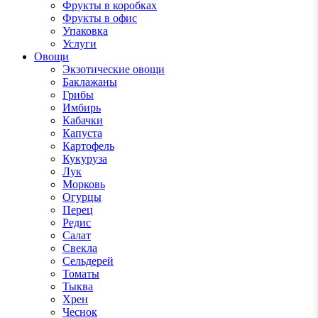
Фрукты в коробках
Фрукты в офис
Упаковка
Услуги
Овощи
Экзотические овощи
Баклажаны
Грибы
Имбирь
Кабачки
Капуста
Картофель
Кукуруза
Лук
Морковь
Огурцы
Перец
Редис
Салат
Свекла
Сельдерей
Томаты
Тыква
Хрен
Чеснок