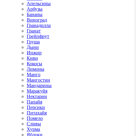
Апельсины
Арбузы
Бананы
Виноград
Гранадилла
Гранат
Грейпфрут
Груша
Дыни
Инжир
Киви
Кокосы
Лимоны
Манго
Мангостин
Мандарины
Маракуйя
Нектарин
Папайя
Персики
Питахайя
Помело
Сливы
Хурма
Яблоки