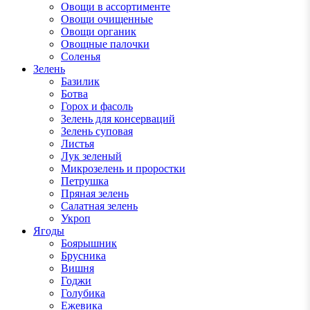
Овощи в ассортименте
Овощи очищенные
Овощи органик
Овощные палочки
Соленья
Зелень
Базилик
Ботва
Горох и фасоль
Зелень для консерваций
Зелень суповая
Листья
Лук зеленый
Микрозелень и проростки
Петрушка
Пряная зелень
Салатная зелень
Укроп
Ягоды
Боярышник
Брусника
Вишня
Годжи
Голубика
Ежевика