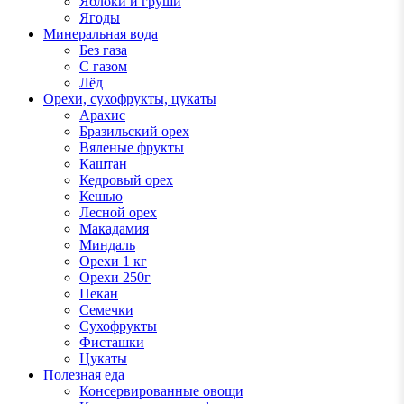
Яблоки и груши
Ягоды
Минеральная вода
Без газа
С газом
Лёд
Орехи, сухофрукты, цукаты
Арахис
Бразильский орех
Вяленые фрукты
Каштан
Кедровый орех
Кешью
Лесной орех
Макадамия
Миндаль
Орехи 1 кг
Орехи 250г
Пекан
Семечки
Сухофрукты
Фисташки
Цукаты
Полезная еда
Консервированные овощи