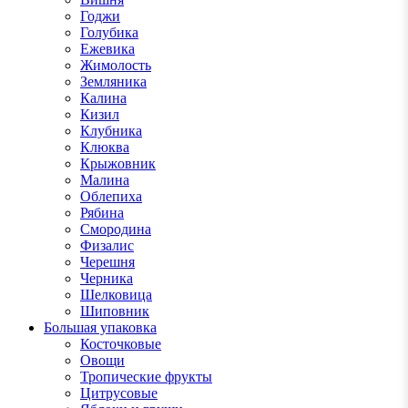
Годжи
Голубика
Ежевика
Жимолость
Земляника
Калина
Кизил
Клубника
Клюква
Крыжовник
Малина
Облепиха
Рябина
Смородина
Физалис
Черешня
Черника
Шелковица
Шиповник
Большая упаковка
Косточковые
Овощи
Тропические фрукты
Цитрусовые