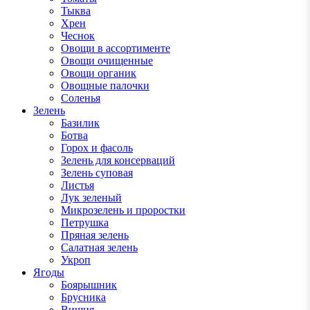
Тыква
Хрен
Чеснок
Овощи в ассортименте
Овощи очищенные
Овощи органик
Овощные палочки
Соленья
Зелень
Базилик
Ботва
Горох и фасоль
Зелень для консерваций
Зелень суповая
Листья
Лук зеленый
Микрозелень и проростки
Петрушка
Пряная зелень
Салатная зелень
Укроп
Ягоды
Боярышник
Брусника
Вишня