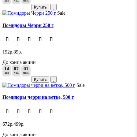
дня
час.
мин.
Купить
Sale
Помидоры Черри 250 г
192р.
89р.
До конца акции
14
07
01
дня
час.
мин.
Купить
Sale
Помидоры черри на ветке, 500 г
672р.
499р.
До конца акции