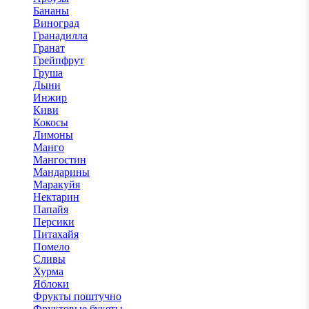
Бананы
Виноград
Гранадилла
Гранат
Грейпфрут
Груша
Дыни
Инжир
Киви
Кокосы
Лимоны
Манго
Мангостин
Мандарины
Маракуйя
Нектарин
Папайя
Персики
Питахайя
Помело
Сливы
Хурма
Яблоки
Фрукты поштучно
Фруктовые букеты