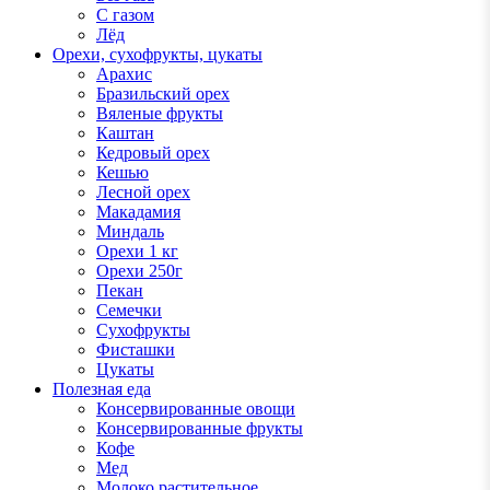
С газом
Лёд
Орехи, сухофрукты, цукаты
Арахис
Бразильский орех
Вяленые фрукты
Каштан
Кедровый орех
Кешью
Лесной орех
Макадамия
Миндаль
Орехи 1 кг
Орехи 250г
Пекан
Семечки
Сухофрукты
Фисташки
Цукаты
Полезная еда
Консервированные овощи
Консервированные фрукты
Кофе
Мед
Молоко растительное