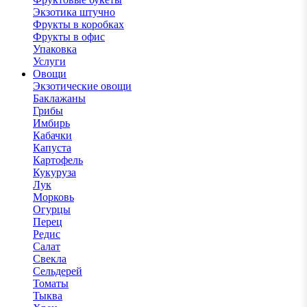
Экзотика штучно
Фрукты в коробках
Фрукты в офис
Упаковка
Услуги
Овощи
Экзотические овощи
Баклажаны
Грибы
Имбирь
Кабачки
Капуста
Картофель
Кукуруза
Лук
Морковь
Огурцы
Перец
Редис
Салат
Свекла
Сельдерей
Томаты
Тыква