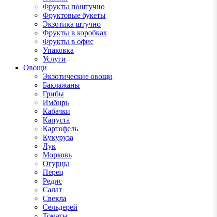
Фрукты поштучно
Фруктовые букеты
Экзотика штучно
Фрукты в коробках
Фрукты в офис
Упаковка
Услуги
Овощи
Экзотические овощи
Баклажаны
Грибы
Имбирь
Кабачки
Капуста
Картофель
Кукуруза
Лук
Морковь
Огурцы
Перец
Редис
Салат
Свекла
Сельдерей
Томаты