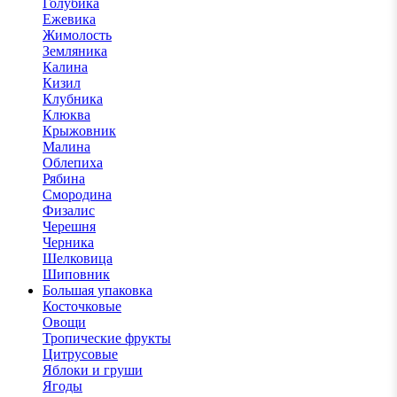
Голубика
Ежевика
Жимолость
Земляника
Калина
Кизил
Клубника
Клюква
Крыжовник
Малина
Облепиха
Рябина
Смородина
Физалис
Черешня
Черника
Шелковица
Шиповник
Большая упаковка
Косточковые
Овощи
Тропические фрукты
Цитрусовые
Яблоки и груши
Ягоды