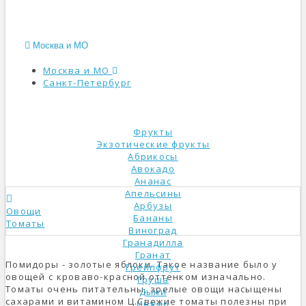
Москва и МО
Москва и МО
Санкт-Петербург
КАТАЛОГ
Фрукты
Экзотические фрукты
Абрикосы
Авокадо
Ананас
Апельсины
Арбузы
Овощи
Бананы
Томаты
Виноград
Гранадилла
Гранат
Помидоры - золотые яблоки. Такое название было у
Грейпфрут
овощей с кроваво-красной оттенком изначально.
Груша
Томаты очень питательны, зрелые овощи насыщены
Дыни
сахарами и витамином Ц.Свежие томаты полезны при
Инжир