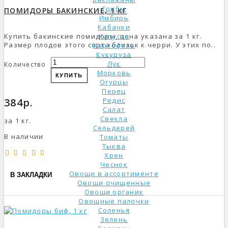
Грибы
ПОМИДОРЫ БАКИНСКИЕ, 1 КГ
Имбирь
Кабачки
Купить бакинские помидоры, цена указана за 1 кг.
Капуста
Размер плодов этого сорта близок к черри. У этих по..
Картофель
Кукуруза
Лук
Количество
Морковь
КУПИТЬ
Огурцы
Перец
384р.
Редис
Салат
Свекла
за 1 кг.
Сельдерей
В наличии
Томаты
Тыква
Хрен
Чеснок
Овощи в ассортименте
В ЗАКЛАДКИ
Овощи очищенные
Овощи органик
Овощные палочки
Соленья
Зелень