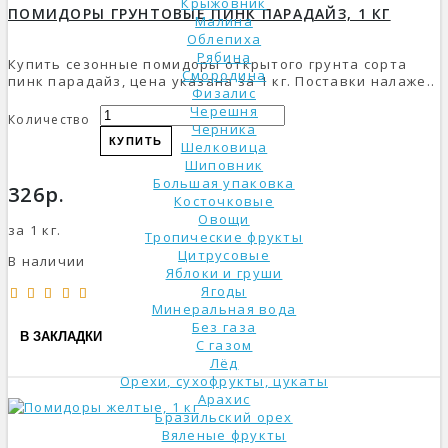
Крыжовник
ПОМИДОРЫ ГРУНТОВЫЕ ПИНК ПАРАДАЙЗ, 1 КГ
Малина
Облепиха
Рябина
Купить сезонные помидоры открытого грунта сорта
Смородина
пинк парадайз, цена указана за 1 кг. Поставки налаже..
Физалис
Черешня
Количество
Черника
КУПИТЬ
Шелковица
Шиповник
Большая упаковка
326р.
Косточковые
Овощи
за 1 кг.
Тропические фрукты
Цитрусовые
В наличии
Яблоки и груши
Ягоды
Минеральная вода
Без газа
В ЗАКЛАДКИ
С газом
Лёд
Орехи, сухофрукты, цукаты
Арахис
Бразильский орех
Вяленые фрукты