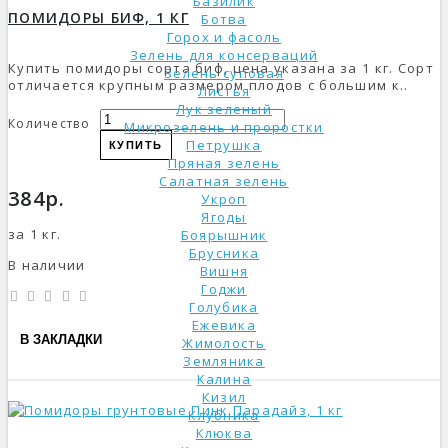
Базилик
ПОМИДОРЫ БИФ, 1 КГ
Ботва
Горох и фасоль
Зелень для консерваций
Купить помидоры сорта биф, цена указана за 1 кг. Сорт
Зелень суповая
отличается крупным размером плодов с большим к..
Листья
Лук зеленый
Количество
Микрозелень и проростки
Петрушка
КУПИТЬ
Пряная зелень
Салатная зелень
384р.
Укроп
Ягоды
за 1 кг.
Боярышник
Брусника
В наличии
Вишня
Годжи
Голубика
Ежевика
В ЗАКЛАДКИ
Жимолость
Земляника
Калина
Кизил
Клубника
Клюква