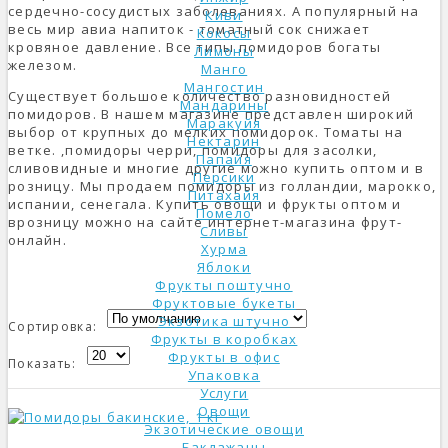
сердечно-сосудистых заболеваниях. А популярный на
Киви
весь мир авиа напиток - томатный сок снижает
Кокосы
кровяное давление. Все типы помидоров богаты
Лимоны
железом.
Манго
Мангостин
Существует большое количество разновидностей
Мандарины
помидоров. В нашем магазине представлен широкий
Маракуйя
выбор от крупных до мелких помидорок. Томаты на
Нектарин
ветке. ,помидоры черри, помидоры для засолки,
Папайя
сливовидные и многие другие можно купить оптом и в
Персики
розницу. Мы продаем помидоры из голландии, марокко,
Питахайя
испании, сенегала. Купить овощи и фрукты оптом и
Помело
врозницу можно на сайте интернет-магазина фрут-
Сливы
онлайн.
Хурма
Яблоки
Фрукты поштучно
Фруктовые букеты
Экзотика штучно
Сортировка:
Фрукты в коробках
Фрукты в офис
Показать:
Упаковка
Услуги
Овощи
Экзотические овощи
Баклажаны