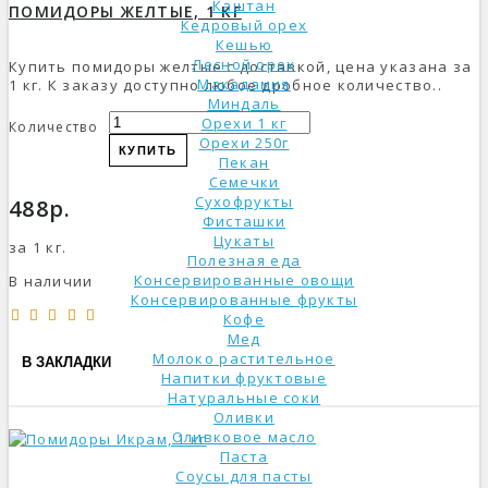
Каштан
ПОМИДОРЫ ЖЕЛТЫЕ, 1 КГ
Кедровый орех
Кешью
Лесной орех
Купить помидоры желтые с доставкой, цена указана за
Макадамия
1 кг. К заказу доступно любое дробное количество..
Миндаль
Орехи 1 кг
Количество
Орехи 250г
КУПИТЬ
Пекан
Семечки
Сухофрукты
488р.
Фисташки
Цукаты
за 1 кг.
Полезная еда
Консервированные овощи
В наличии
Консервированные фрукты
Кофе
Мед
Молоко растительное
В ЗАКЛАДКИ
Напитки фруктовые
Натуральные соки
Оливки
Оливковое масло
Паста
Соусы для пасты