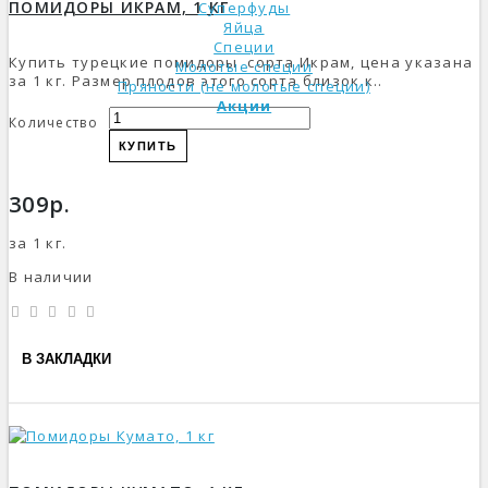
ПОМИДОРЫ ИКРАМ, 1 КГ
Суперфуды
Яйца
Специи
Купить турецкие помидоры сорта Икрам, цена указана
Молотые специи
за 1 кг. Размер плодов этого сорта близок к..
Пряности (не молотые специи)
Акции
Количество
КУПИТЬ
309р.
за 1 кг.
В наличии
В ЗАКЛАДКИ